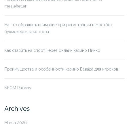
məsləhətlər
На что обращать внимание при регистрации в мостбет
букмекерская контора
Как ставить на спорт через онлайн казино Пинко
Преимущества и особенности казино Вавада для игроков
NEOM Railway
Archives
March 2026