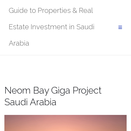
Skip
Guide to Properties & Real
to
content
Estate Investment in Saudi
Arabia
Neom Bay Giga Project
Saudi Arabia