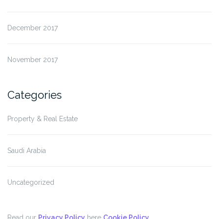
December 2017
November 2017
Categories
Property & Real Estate
Saudi Arabia
Uncategorized
Read our
Privacy Policy
here
Cookie Policy