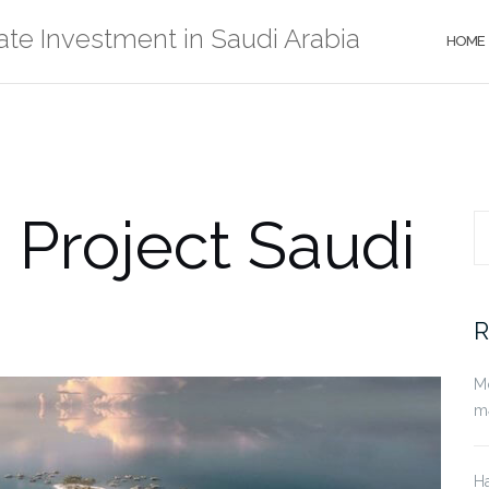
ate Investment in Saudi Arabia
HOME
 Project Saudi
S
fo
R
Mo
mə
Н