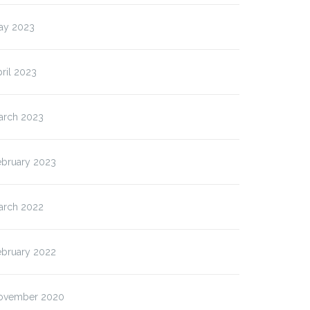
ay 2023
ril 2023
arch 2023
ebruary 2023
arch 2022
ebruary 2022
ovember 2020