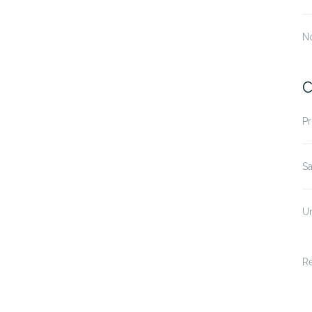
N
C
Pr
Sa
U
R