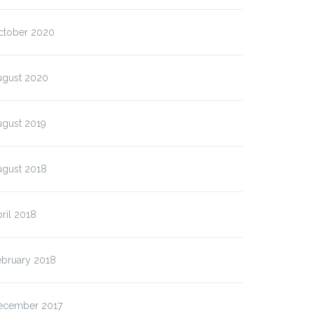
ctober 2020
ugust 2020
ugust 2019
ugust 2018
ril 2018
ebruary 2018
ecember 2017