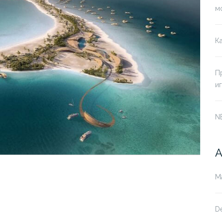
м
К
П
и
N
A
M
D